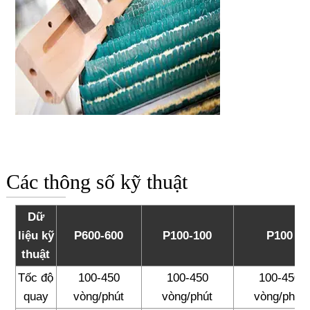
Các thông số kỹ thuật
Dữ
liệu kỹ
P600-600
P100-100
P100
thuật
Tốc độ
100-450
100-450
100-450
quay
vòng/phút
vòng/phút
vòng/phút