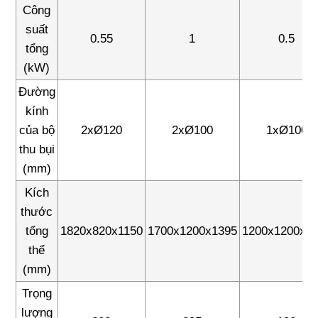
Công
suất
0.55
1
0.5
tổng
(kW)
Đường
kính
của bộ
2xØ120
2xØ100
1xØ100
thu bụi
(mm)
Kích
thước
tổng
1820x820x1150
1700x1200x1395
1200x1200x1
thể
(mm)
Trọng
lượng