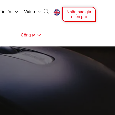

Tin tức
Video
Nhận báo giá



miễn phí
Công ty
