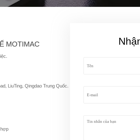
Nhận
Ế MOTIMAC
iệc.
d, LiuTing, Qingdao Trung Quốc.
 hợp