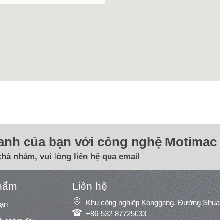
oanh của bạn với công nghệ Motimac 
chà nhám, vui lòng liên hệ qua email
hẩm
Liên hệ

oạn

+86-532-87725033