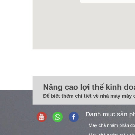
Nâng cao lợi thế kinh d
Để biết thêm chi tiết về nhà máy máy 
Danh mục sản p
Máy chà nhám phân đ