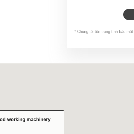
* Chúng tôi tôn trọng tính bảo mậ
od-working machinery