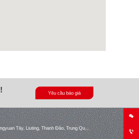
!
Yêu cầu báo giá

Khu công nghiệp Konggang, Đường Shuangyuan Tây, Liuting, Thanh Đảo, Trung Quốc.
