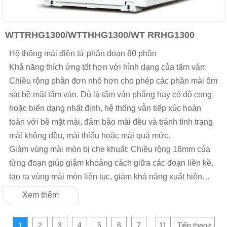
WTTRHG1300/WTTHHG1300/WT RRHG1300
Hệ thống mài điện tử phân đoạn 80 phần
Khả năng thích ứng tốt hơn với hình dạng của tấm ván:
Chiều rộng phần đơn nhỏ hơn cho phép các phần mài ôm
sát bề mặt tấm ván. Dù là tấm ván phẳng hay có độ cong
hoặc biến dạng nhất định, hệ thống vẫn tiếp xúc hoàn
toàn với bề mặt mài, đảm bảo mài đều và tránh tình trạng
mài không đều, mài thiếu hoặc mài quá mức.
Giảm vùng mài mòn bị che khuất: Chiều rộng 16mm của
từng đoạn giúp giảm khoảng cách giữa các đoạn liền kề,
tạo ra vùng mài mòn liên tục, giảm khả năng xuất hiện
vùng bị che khuất trong quá trình mài, và thực hiện quá
Xem thêm
trình mài mòn toàn diện và hoàn chỉnh trên bề mặt tấm.
1
2
3
4
5
6
7
11
Tiếp theo
>
...