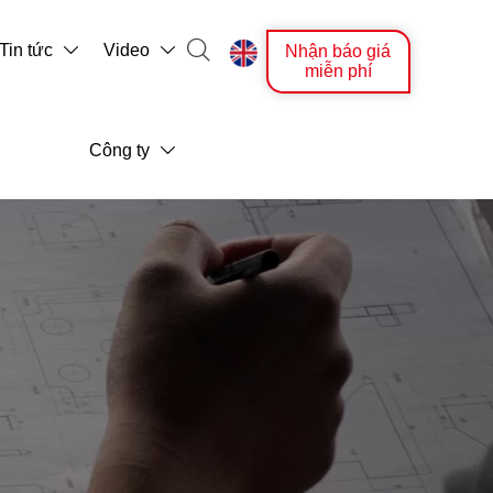

Tin tức
Video
Nhận báo giá



miễn phí
Công ty
