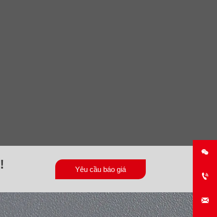

!
Yêu cầu báo giá

