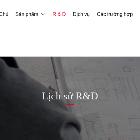
 Chủ
Sản phẩm
R & D
Dịch vụ
Các trường hợp

Lịch sử R&D