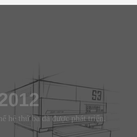
2012
hà nhám S3 thế hệ thứ ba đã được phát 