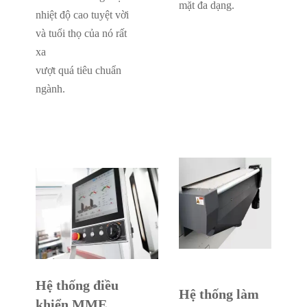
mặt đa dạng.
nhiệt độ cao tuyệt vời
và tuổi thọ của nó rất
xa
vượt quá tiêu chuẩn
ngành.
Hệ thống điều
Hệ thống làm
khiển MME