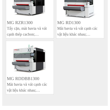
MG RZR1300
MG RD1300
Tẩy cặn, mài bavia và vát
Mài bavia và vát cạnh các
cạnh thép cacbon;
vật liệu khác nhau;
Làm mờ, vát mép và kéo dây
Làm mờ các khoảng trống và
bằng thép không gỉ, nhôm,
góc lỗ.
đồng và các kim loại màu
khác
MG RDDBB1300
Mài bavia và vát cạnh các
vật liệu khác nhau;
Làm mờ các khoảng trống và
góc lỗ.