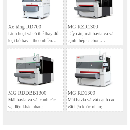
Xe tăng RD700
MG RZR1300
Linh hoạt và có thể thay đổi:
Tẩy cặn, mài bavia và vát
loại bỏ bavia theo nhiều
cạnh thép cacbon;
hướng, bo tròn cạnh, đánh
Làm mờ, vát mép và kéo dây
bóng và xử lý bề mặt khác.
bằng thép không gỉ, nhôm,
đồng và các kim loại màu
khác
MG RDDBB1300
MG RD1300
Mài bavia và vát cạnh các
Mài bavia và vát cạnh các
vật liệu khác nhau;
vật liệu khác nhau;
Làm mờ các khoảng trống và
Làm mờ các khoảng trống và
góc lỗ.
góc lỗ.