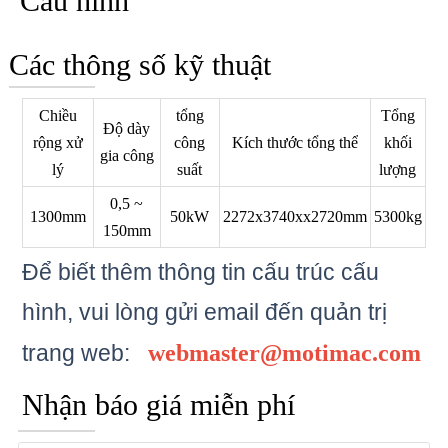
Cấu hình
Các thông số kỹ thuật
Chiều
tổng
Tổng
Độ dày
rộng xử
công
Kích thước tổng thể
khối
gia công
lý
suất
lượng
0,5 ~
1300mm
50kW
2272x3740xx2720mm
5300kg
150mm
Để biết thêm thông tin cấu trúc cấu
hình, vui lòng gửi email đến
quản trị
trang web:
webmaster@motimac.com
Nhận báo giá miễn phí