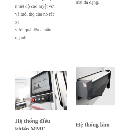
mặt đa dạng.
nhiệt độ cao tuyệt vời
và tuổi thọ của nó rất
xa
vượt quá tiêu chuẩn
ngành.
Hệ thống điều
Hệ thống làm
khiển MME