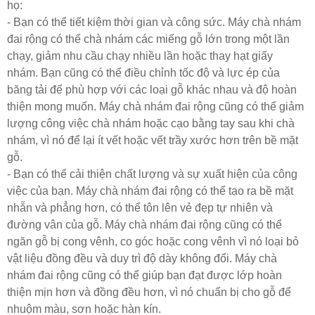
họ:
- Bạn có thể tiết kiệm thời gian và công sức. Máy chà nhám
đai rộng có thể chà nhám các miếng gỗ lớn trong một lần
chạy, giảm nhu cầu chạy nhiều lần hoặc thay hạt giấy
nhám. Bạn cũng có thể điều chỉnh tốc độ và lực ép của
băng tải để phù hợp với các loại gỗ khác nhau và độ hoàn
thiện mong muốn. Máy chà nhám đai rộng cũng có thể giảm
lượng công việc chà nhám hoặc cạo bằng tay sau khi chà
nhám, vì nó để lại ít vết hoặc vết trầy xước hơn trên bề mặt
gỗ.
- Bạn có thể cải thiện chất lượng và sự xuất hiện của công
việc của bạn. Máy chà nhám đai rộng có thể tạo ra bề mặt
nhẵn và phẳng hơn, có thể tôn lên vẻ đẹp tự nhiên và
đường vân của gỗ. Máy chà nhám đai rộng cũng có thể
ngăn gỗ bị cong vênh, co góc hoặc cong vênh vì nó loại bỏ
vật liệu đồng đều và duy trì độ dày không đổi. Máy chà
nhám đai rộng cũng có thể giúp bạn đạt được lớp hoàn
thiện mịn hơn và đồng đều hơn, vì nó chuẩn bị cho gỗ để
nhuộm màu, sơn hoặc hàn kín.