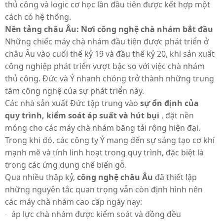
thủ công và logic cơ học lần đầu tiên được kết hợp một
cách có hệ thống.
Nền tảng châu Âu: Nơi công nghệ chà nhám bắt đầu
Những chiếc máy chà nhám đầu tiên được phát triển ở
châu Âu vào cuối thế kỷ 19 và đầu thế kỷ 20, khi sản xuất
công nghiệp phát triển vượt bậc so với việc chà nhám
thủ công. Đức và Ý nhanh chóng trở thành những trung
tâm công nghệ của sự phát triển này.
Các nhà sản xuất Đức tập trung vào
sự ổn định của
quy trình, kiểm soát áp suất và hút bụi
, đặt nền
móng cho các máy chà nhám băng tải rộng hiện đại.
Trong khi đó, các công ty Ý mang đến sự sáng tạo cơ khí
mạnh mẽ và tính linh hoạt trong quy trình, đặc biệt là
trong các ứng dụng chế biến gỗ.
Qua nhiều thập kỷ,
công nghệ châu Âu
đã thiết lập
những nguyên tắc quan trọng vẫn còn định hình nên
các máy chà nhám cao cấp ngày nay:
áp lực chà nhám được kiểm soát và đồng đều
·