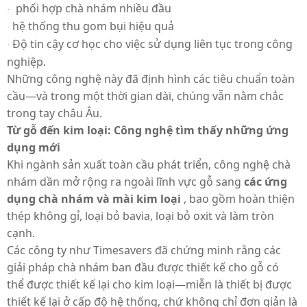
phối hợp chà nhám nhiều đầu
·
hệ thống thu gom bụi hiệu quả
·
Độ tin cậy cơ học cho việc sử dụng liên tục trong công
·
nghiệp.
Những công nghệ này đã định hình các tiêu chuẩn toàn
cầu—và trong một thời gian dài, chúng vẫn nằm chắc
trong tay châu Âu.
Từ gỗ đến kim loại: Công nghệ tìm thấy những ứng
dụng mới
Khi ngành sản xuất toàn cầu phát triển, công nghệ chà
nhám dần mở rộng ra ngoài lĩnh vực gỗ sang
các ứng
dụng chà nhám và mài kim loại
, bao gồm hoàn thiện
thép không gỉ, loại bỏ bavia, loại bỏ oxit và làm tròn
cạnh.
Các công ty như Timesavers đã chứng minh rằng các
giải pháp chà nhám ban đầu được thiết kế cho gỗ có
thể được thiết kế lại cho kim loại—miễn là thiết bị được
thiết kế lại ở cấp độ hệ thống, chứ không chỉ đơn giản là