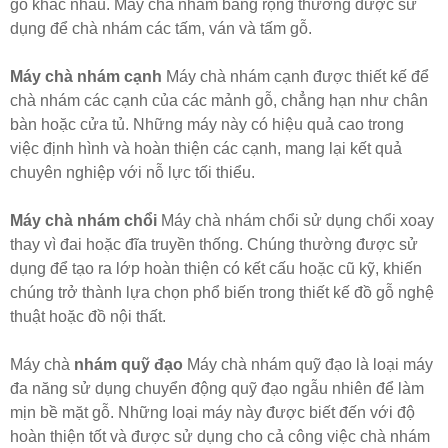
gỗ khác nhau. Máy chà nhám băng rộng thường được sử
dụng để chà nhám các tấm, ván và tấm gỗ.
Máy chà nhám cạnh
Máy chà nhám cạnh được thiết kế để
chà nhám các cạnh của các mảnh gỗ, chẳng hạn như chân
bàn hoặc cửa tủ. Những máy này có hiệu quả cao trong
việc định hình và hoàn thiện các cạnh, mang lại kết quả
chuyên nghiệp với nỗ lực tối thiểu.
Máy chà nhám chổi
Máy chà nhám chổi sử dụng chổi xoay
thay vì đai hoặc đĩa truyền thống. Chúng thường được sử
dụng để tạo ra lớp hoàn thiện có kết cấu hoặc cũ kỹ, khiến
chúng trở thành lựa chọn phổ biến trong thiết kế đồ gỗ nghệ
thuật hoặc đồ nội thất.
Máy chà
nhám quỹ đạo
Máy chà nhám quỹ đạo là loại máy
đa năng sử dụng chuyển động quỹ đạo ngẫu nhiên để làm
mịn bề mặt gỗ. Những loại máy này được biết đến với độ
hoàn thiện tốt và được sử dụng cho cả công việc chà nhám