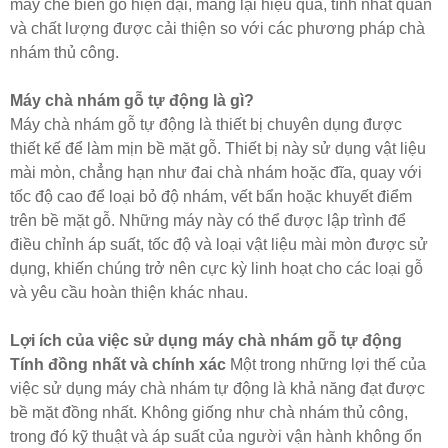
máy chế biến gỗ hiện đại, mang lại hiệu quả, tính nhất quán
và chất lượng được cải thiện so với các phương pháp chà
nhám thủ công.
Máy chà nhám gỗ tự động là gì?
Máy chà nhám gỗ tự động là thiết bị chuyên dụng được
thiết kế để làm mịn bề mặt gỗ. Thiết bị này sử dụng vật liệu
mài mòn, chẳng hạn như đai chà nhám hoặc đĩa, quay với
tốc độ cao để loại bỏ độ nhám, vết bẩn hoặc khuyết điểm
trên bề mặt gỗ. Những máy này có thể được lập trình để
điều chỉnh áp suất, tốc độ và loại vật liệu mài mòn được sử
dụng, khiến chúng trở nên cực kỳ linh hoạt cho các loại gỗ
và yêu cầu hoàn thiện khác nhau.
Lợi ích của việc sử dụng máy chà nhám gỗ tự động
Tính đồng nhất và chính xác
Một trong những lợi thế của
việc sử dụng máy chà nhám tự động là khả năng đạt được
bề mặt đồng nhất. Không giống như chà nhám thủ công,
trong đó kỹ thuật và áp suất của người vận hành không ổn