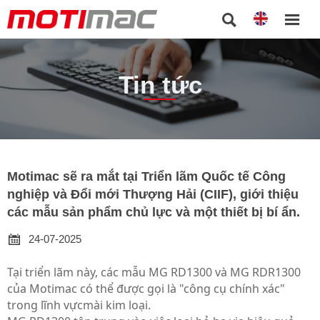


Tin tức
Motimac sẽ ra mắt tại Triển lãm Quốc tế Công
nghiệp và Đổi mới Thượng Hải (CIIF), giới thiệu
các mẫu sản phẩm chủ lực và một thiết bị bí ẩn.

24-07-2025
Tại triển lãm này, các mẫu MG RD1300 và MG RDR1300
của Motimac có thể được gọi là "
công cụ chính xác
"
trong lĩnh vực
mài kim loại
.