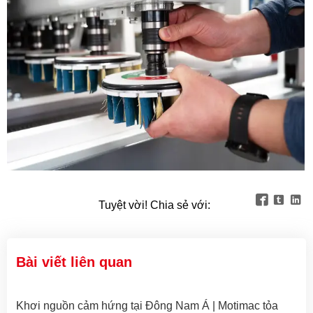



Tuyệt vời! Chia sẻ với:
Bài viết liên quan
Khơi nguồn cảm hứng tại Đông Nam Á | Motimac tỏa