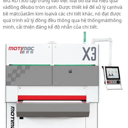
MG RD1300 tập trung vào việc loại bỏ ba via hiệu quả
và
đồng đều
bo tròn cạnh
. Được thiết kế để xử lý cạnh
và
bề mặt
của
tấm kim loại
và các chi tiết khác, nó đạt được
quá trình xử lý đồng đều thông qua hệ thống
mài
thông
minh, cải thiện đáng kể độ nhẵn của chi tiết.