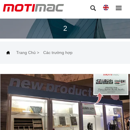


2

Trang Chủ
>
Các trường hợp