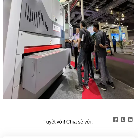



Tuyệt vời! Chia sẻ với: