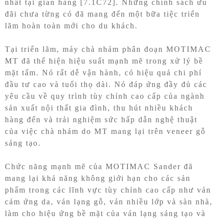
nhất tại gian hàng [7.1C72]. Những chính sách ưu
đãi chưa từng có đã mang đến một bữa tiệc triển
lãm hoàn toàn mới cho du khách.
Tại triển lãm,
máy chà nhám
phân đoạn MOTIMAC
MT
đã thể hiện hiệu suất mạnh mẽ trong xử lý bề
mặt tấm. Nó rất dễ vận hành, có hiệu quả chi phí
đầu tư cao và tuổi thọ dài. Nó đáp ứng đầy đủ các
yêu cầu về quy trình tùy chỉnh cao cấp của ngành
sản xuất nội thất gia đình, thu hút nhiều khách
hàng đến và trải nghiệm sức hấp dẫn nghệ thuật
của việc chà nhám do MT mang lại trên veneer gỗ
sáng tạo.
Chức năng mạnh mẽ của MOTIMAC
Sander đã
mang lại khả năng không giới hạn cho các sản
phẩm trong các lĩnh vực tùy chỉnh cao cấp như ván
cảm ứng da, ván lạng gỗ, ván nhiều lớp và sàn nhà,
làm cho hiệu ứng bề mặt của ván lạng sáng tạo và