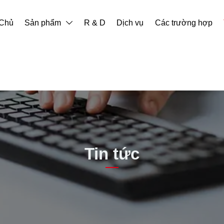
 Chủ
Sản phẩm
R & D
Dịch vụ
Các trường hợp

Tin tức