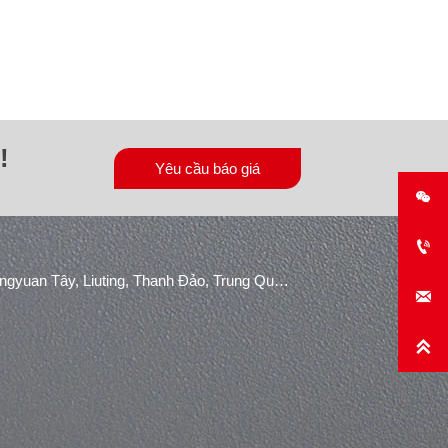
!
Yêu cầu báo giá


Khu công nghiệp Konggang, Đường Shuangyuan Tây, Liuting, Thanh Đảo, Trung Quốc.

