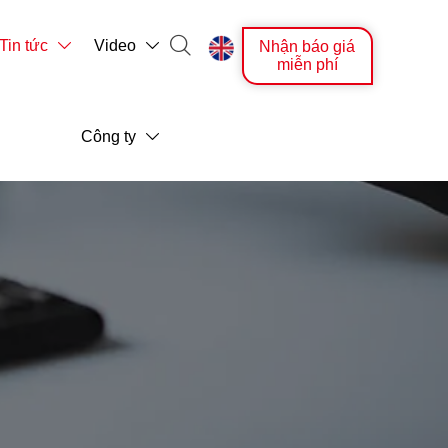

Tin tức
Video
Nhận báo giá



miễn phí
Công ty
