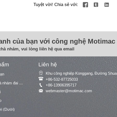
Tuyệt vời! Chia sẻ với:



oanh của bạn với công nghệ Motimac 
chà nhám, vui lòng liên hệ qua email
hẩm
Liên hệ

oạn

+86-532-87725033
Máy chà nhám/máy chà nhám đai rộng

+86-13906395717

webmaster@motimac.com
i
o
i (Dưới)