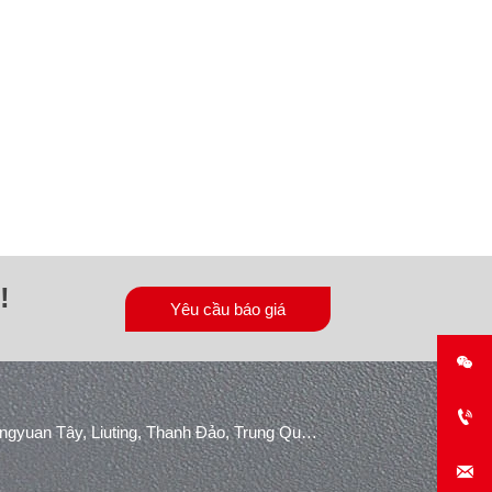
!
Yêu cầu báo giá


Khu công nghiệp Konggang, Đường Shuangyuan Tây, Liuting, Thanh Đảo, Trung Quốc.
