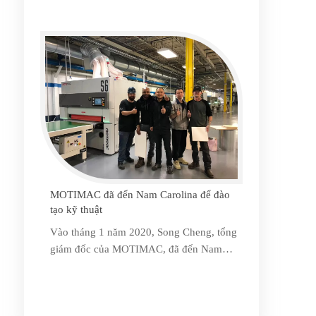
chỉnh tủ lớn nhất ở Vancouver và là một
chuẩn mực trong lĩnh vực thời trang cao
cấp. Đối với những gia đình phương Tây
chú trọng đến chất lượng, cuộc sống tại
gia là một trải nghiệm mang đậm tính lễ
nghĩa và nghệ thuật. Mỗi phần của phụ
kiện tủ là sự tồn tại của nghệ thuật cuộc
sống. D&H cam kết thể hiện sống động
nghệ thuật sống này
MOTIMAC đã đến Nam Carolina để đào
tạo kỹ thuật
Vào tháng 1 năm 2020, Song Cheng, tổng
giám đốc của MOTIMAC, đã đến Nam
Carolina, Hoa Kỳ để tiến hành đào tạo kỹ
thuật và gỡ lỗi sản phẩm cho khách hàng
Weihai Adornus.