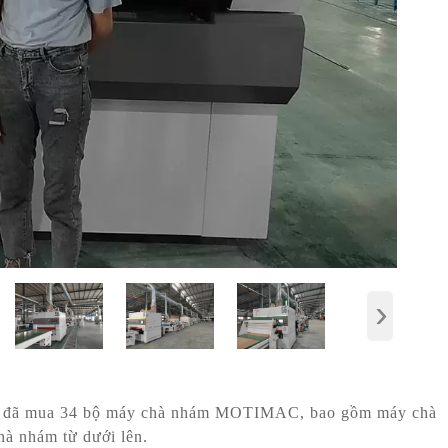
›
a đã mua 34 bộ máy chà nhám MOTIMAC, bao gồm máy chà
à nhám từ dưới lên.