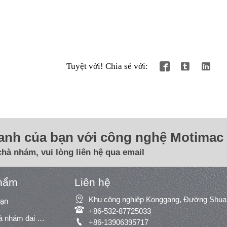
Tuyệt vời! Chia sẻ với:



oanh của bạn với công nghệ Motimac 
chà nhám, vui lòng liên hệ qua email
hẩm
Liên hệ

oạn

+86-532-87725033
Máy chà nhám/máy chà nhám đai rộng

+86-13906395717