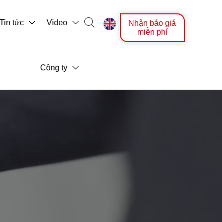

Tin tức
Video
Nhận báo giá



miễn phí
Công ty
