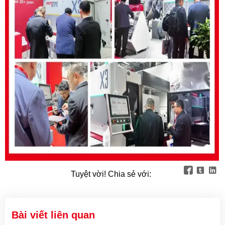



Tuyệt vời! Chia sẻ với:
Bài viết liên quan