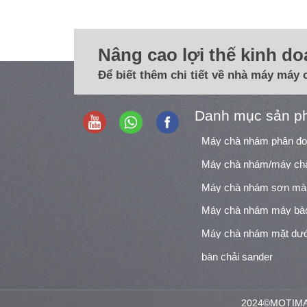
Nâng cao lợi thế kinh d
Để biết thêm chi tiết về nhà máy máy 
Danh mục sản p
Máy chà nhám phân đ
Máy chà nhám sơn mà
Máy chà nhám máy bà
Máy chà nhám mặt dướ
bàn chải sander
2024©MOTIMAC