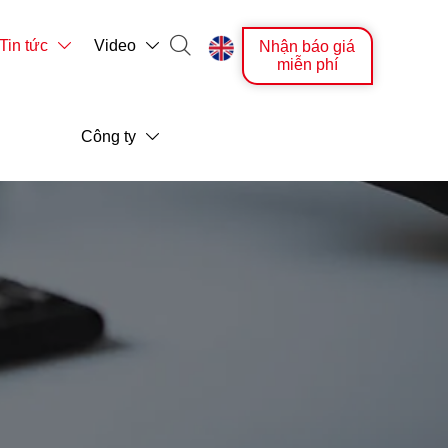

Tin tức
Video
Nhận báo giá



miễn phí
Công ty
