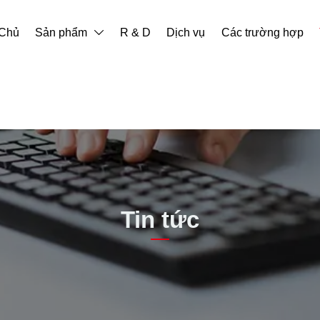
 Chủ
Sản phẩm
R & D
Dịch vụ
Các trường hợp

Tin tức