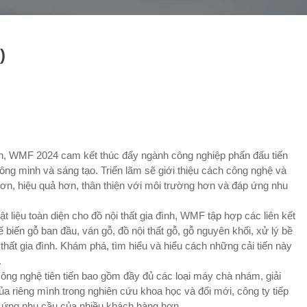
)
nh, WMF 2024 cam kết thúc đẩy ngành công nghiệp phấn đấu tiến
hông minh và sáng tạo. Triển lãm sẽ giới thiệu cách công nghệ và
hơn, hiệu quả hơn, thân thiện với môi trường hơn và đáp ứng nhu
t liệu toàn diện cho đồ nội thất gia đình, WMF tập hợp các liên kết
ế biến gỗ ban đầu, ván gỗ, đồ nội thất gỗ, gỗ nguyên khối, xử lý bề
i thất gia đình. Khám phá, tìm hiểu và hiểu cách những cải tiến này
.
ông nghệ tiên tiến bao gồm đầy đủ các loại máy chà nhám, giải
a riêng mình trong nghiên cứu khoa học và đổi mới, công ty tiếp
đáp ứng nhu cầu của nhiều khách hàng hơn.