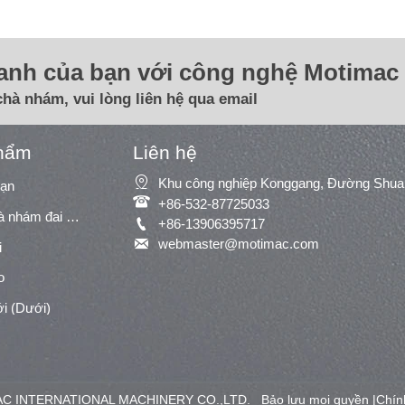
oanh của bạn với công nghệ Motimac 
chà nhám, vui lòng liên hệ qua email
hẩm
Liên hệ

oạn

+86-532-87725033
Máy chà nhám/máy chà nhám đai rộng

+86-13906395717

webmaster@motimac.com
i
o
i (Dưới)
 INTERNATIONAL MACHINERY CO.,LTD. Bảo lưu mọi quyền |
Chín