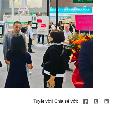
Tuyệt vời! Chia sẻ với:


