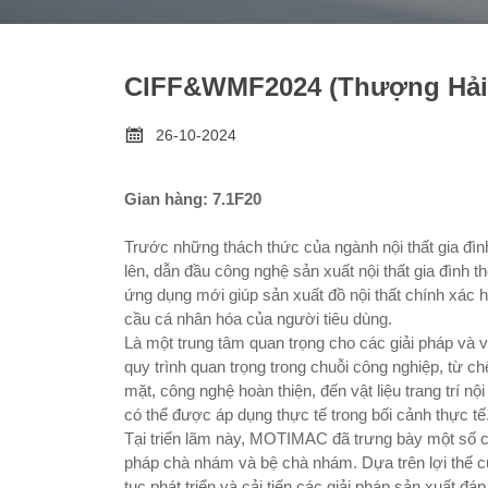
CIFF&WMF2024 (Thượng Hải

26-10-2024
Gian hàng: 7.1F20
Trước những thách thức của ngành nội thất gia đì
lên, dẫn đầu công nghệ sản xuất nội thất gia đình t
ứng dụng mới giúp sản xuất đồ nội thất chính xác 
cầu cá nhân hóa của người tiêu dùng.
Là một trung tâm quan trọng cho các giải pháp và vậ
quy trình quan trọng trong chuỗi công nghiệp, từ ch
mặt, công nghệ hoàn thiện, đến vật liệu trang trí nộ
có thể được áp dụng thực tế trong bối cảnh thực tế
Tại triển lãm này, MOTIMAC đã trưng bày một số c
pháp chà nhám và bệ chà nhám. Dựa trên lợi thế củ
tục phát triển và cải tiến các giải pháp sản xuất 