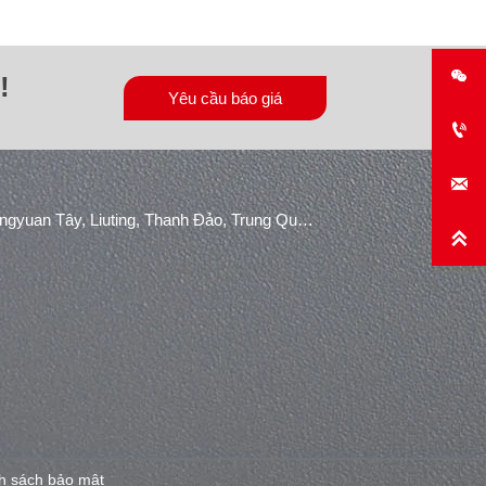

!
Yêu cầu báo giá


Khu công nghiệp Konggang, Đường Shuangyuan Tây, Liuting, Thanh Đảo, Trung Quốc.

h sách bảo mật