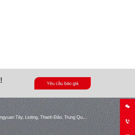
!
Yêu cầu báo giá

Khu công nghiệp Konggang, Đường Shuangyuan Tây, Liuting, Thanh Đảo, Trung Quốc.
