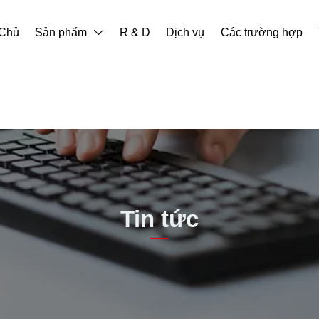
 Chủ
Sản phẩm
R & D
Dịch vụ
Các trường hợp

Tin tức