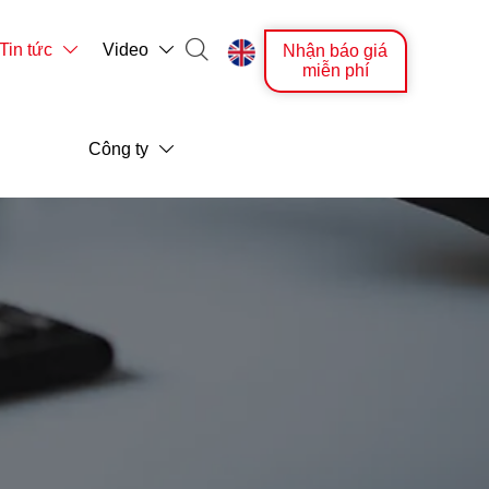

Tin tức
Video
Nhận báo giá



miễn phí
Công ty
