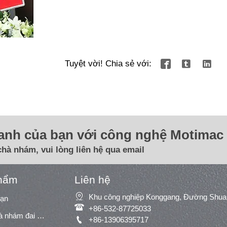
Tuyệt vời! Chia sẻ với:



oanh của bạn với công nghệ Motimac 
chà nhám, vui lòng liên hệ qua email
hẩm
Liên hệ

oạn

+86-532-87725033
Máy chà nhám/máy chà nhám đai rộng

+86-13906395717