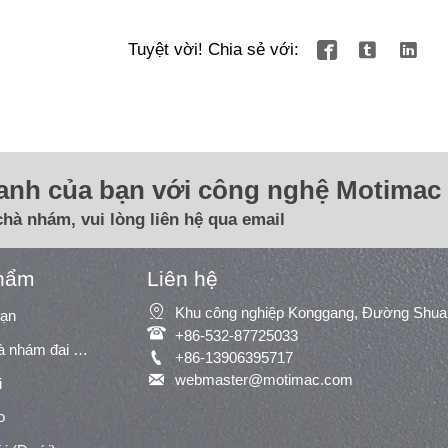
Tuyệt vời! Chia sẻ với:



oanh của bạn với công nghệ Motimac 
chà nhám, vui lòng liên hệ qua email
hẩm
Liên hệ

oạn

+86-532-87725033
Máy chà nhám/máy chà nhám đai rộng

+86-13906395717

webmaster@motimac.com
i
o