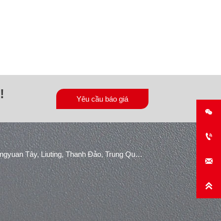
!
Yêu cầu báo giá


Khu công nghiệp Konggang, Đường Shuangyuan Tây, Liuting, Thanh Đảo, Trung Quốc.

