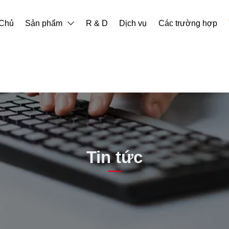
 Chủ
Sản phẩm
R & D
Dịch vụ
Các trường hợp

Tin tức