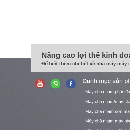
Nâng cao lợi thế kinh d
Để biết thêm chi tiết về nhà máy máy 
Danh mục sản p
Máy chà nhám phân đ
Máy chà nhám sơn mà
Máy chà nhám máy bà