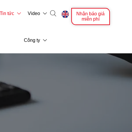

Tin tức
Video
Nhận báo giá



miễn phí
Công ty
