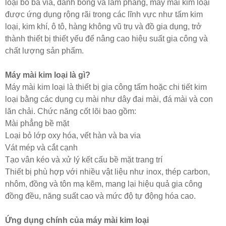
loại bỏ ba via, đánh bóng và làm phẳng, máy mài kim loại
được ứng dụng rộng rãi trong các lĩnh vực như tấm kim
loại, kim khí, ô tô, hàng không vũ trụ và đồ gia dụng, trở
thành thiết bị thiết yếu để nâng cao hiệu suất gia công và
chất lượng sản phẩm.
Máy mài kim loại là gì?
Máy mài kim loại là thiết bị gia công tấm hoặc chi tiết kim
loại bằng các dụng cụ mài như dây đai mài, đá mài và con
lăn chải. Chức năng cốt lõi bao gồm:
Mài phẳng bề mặt
Loại bỏ lớp oxy hóa, vết hàn và ba via
Vát mép và cắt cạnh
Tạo vân kéo và xử lý kết cấu bề mặt trang trí
Thiết bị phù hợp với nhiều vật liệu như inox, thép carbon,
nhôm, đồng và tôn mạ kẽm, mang lại hiệu quả gia công
đồng đều, năng suất cao và mức độ tự động hóa cao.
Ứng dụng chính của máy mài kim loại