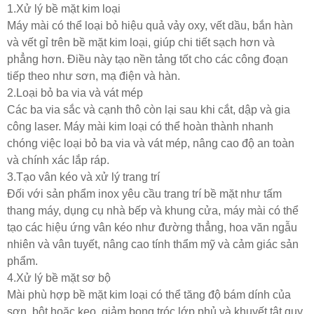
1.Xử lý bề mặt kim loại
Máy mài có thể loại bỏ hiệu quả vảy oxy, vết dầu, bắn hàn
và vết gỉ trên bề mặt kim loại, giúp chi tiết sạch hơn và
phẳng hơn. Điều này tạo nền tảng tốt cho các công đoạn
tiếp theo như sơn, mạ điện và hàn.
2.Loại bỏ ba via và vát mép
Các ba via sắc và cạnh thô còn lại sau khi cắt, dập và gia
công laser. Máy mài kim loại có thể hoàn thành nhanh
chóng việc loại bỏ ba via và vát mép, nâng cao độ an toàn
và chính xác lắp ráp.
3.Tạo vân kéo và xử lý trang trí
Đối với sản phẩm inox yêu cầu trang trí bề mặt như tấm
thang máy, dụng cụ nhà bếp và khung cửa, máy mài có thể
tạo các hiệu ứng vân kéo như đường thẳng, hoa văn ngẫu
nhiên và vân tuyết, nâng cao tính thẩm mỹ và cảm giác sản
phẩm.
4.Xử lý bề mặt sơ bộ
Mài phù hợp bề mặt kim loại có thể tăng độ bám dính của
sơn, bột hoặc keo, giảm bong tróc lớp phủ và khuyết tật quy