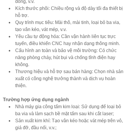
đồng, v.v.
Kích thước phôi: Chiều rộng và độ dày tối đa thiết bị
hỗ trợ.
Quy trình mục tiêu: Mài thô, mài tinh, loại bỏ ba via,
tạo vân kéo, vát mép, v.v.
Yêu cầu tự động hóa: Cần vận hành liên tục trực
tuyến, điều khiển CNC hay nhận dạng thông minh.
Cấu hình an toàn và bảo vệ môi trường: Có chức
năng phòng cháy, hút bụi và chống tĩnh điện hay
không.
Thương hiệu và hỗ trợ sau bán hàng: Chọn nhà sản
xuất có công nghệ trưởng thành và dịch vụ hoàn
thiện.
Trường hợp ứng dụng ngành
Nhà máy gia công tấm kim loại: Sử dụng để loại bỏ
ba via và làm sạch bề mặt tấm sau khi cắt laser;
Sản xuất kim khí: Tạo vân kéo hoặc vát mép trên vỏ,
giá đỡ, đầu nối, v.v.;